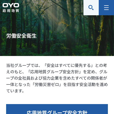
応
メ
用
ニ
地
ュ
質
ー
労働安全衛生
株
式
会
社
当社グループでは、「安全はすべてに優先する」との考
えのもと、「応用地質グループ安全方針」を定め、グル
ープの全社員および協力企業を含めたすべての関係者が
一体となった「労働災害ゼロ」を目指す安全活動を進め
ています。
応用地質グループ安全方針