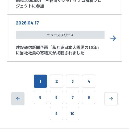
樹齢1000年の「三春滝ザクラ」ゲノム解析プロ
ジェクトに参加
2026.04.17
ニュースリリース
建設通信新聞企画「私と東日本大震災の15年」
に当社社員の寄稿文が掲載されました
1
2
3
4
5
6
7
8
9
10