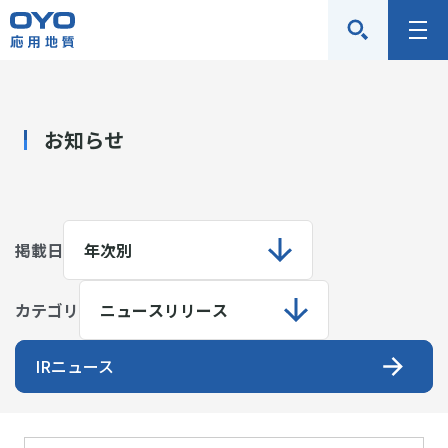
応
メ
用
ニ
地
ュ
質
ー
お知らせ
株
式
会
社
掲載日
カテゴリ
IRニュース