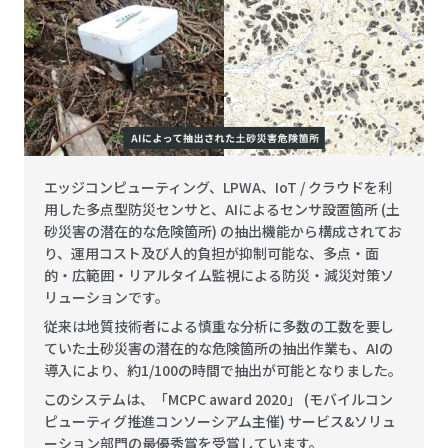
エッジコンピューティング、LPWA、IoT / クラウドを利
用した多点型防災センサと、AIによるセンサ設置箇所 (土
砂災害の潜在的な危険箇所) の抽出機能から構成されてお
り、運用コスト及び人的負担が抑制可能な、多点・面
的・広範囲・リアルタイム監視による防災・減災対策ソ
リューションです。
従来は地質技術者による慎重な分析に多数の工数を要し
ていた土砂災害の潜在的な危険箇所の抽出作業も、AIの
導入により、約1/100の時間で抽出が可能となりました。
このシステムは、「MCPC award 2020」 (モバイルコン
ピューティグ推進コンソーシアム主催) サービス&ソリュ
ーション部門の最優秀賞を受賞しています。