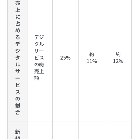
売
上
に
占
め
る
デジ
デ
タル
ジ
サー
約
約
タ
ビス
25%
11%
12%
ル
の総
サ
売上
ー
額
ビ
ス
の
割
合
新
規