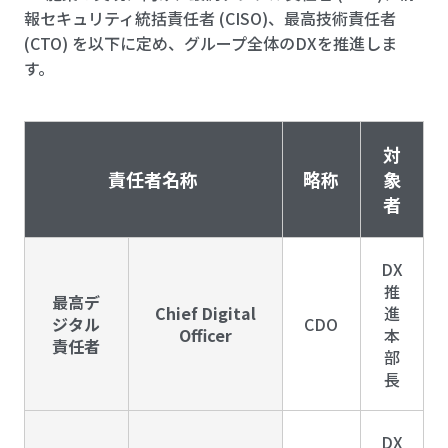
報セキュリティ統括責任者 (CISO)、最高技術責任者
(CTO) を以下に定め、グループ全体のDXを推進しま
す。
対
責任者名称
略称
象
者
DX
推
最高デ
Chief Digital
進
ジタル
CDO
Officer
本
責任者
部
長
DX