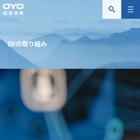
応
メ
用
ニ
地
ュ
質
ー
DXの取り組み
株
式
会
社