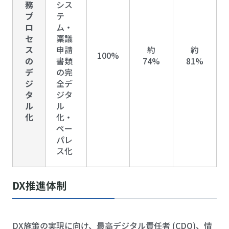
務
シス
プ
テ
ロ
ム・
セ
稟議
ス
申請
約
約
100%
の
書類
74%
81%
デ
の完
ジ
全デ
タ
ジタ
ル
ル
化
化・
ペー
パレ
ス化
DX推進体制
DX施策の実現に向け、最高デジタル責任者 (CDO)、情