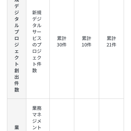
デ
ジ
新規
タ
デジ
ル
タル
プ
サー
ロ
ビス
累計
累計
累計
ジ
のプ
30件
10件
21件
ェ
ロジ
ク
ェク
ト
ト件
創
数
出
件
数
業務
マネ
ジメ
業
ント