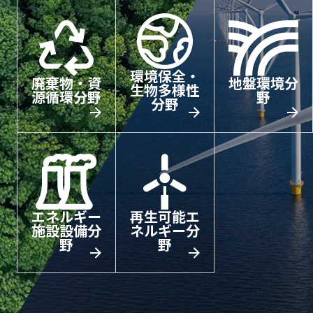
環境保全・
廃棄物・資
地盤環境分
生物多様性
源循環分野
野
分野
エネルギー
再生可能エ
施設設備分
ネルギー分
野
野