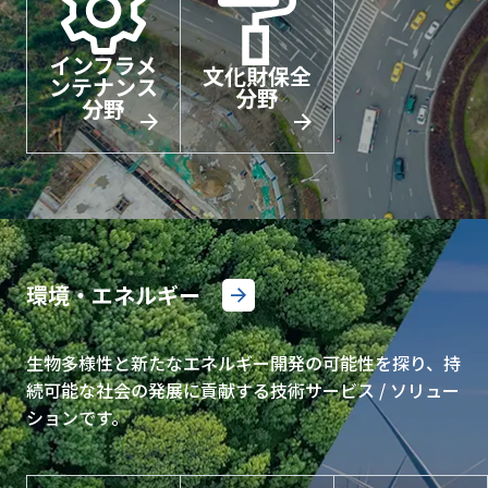
インフラメ
文化財保全
ンテナンス
分野
分野
環境・エネルギー
生物多様性と新たなエネルギー開発の可能性を探り、持
続可能な社会の発展に貢献する技術サービス / ソリュー
ションです。