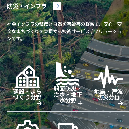
防災・インフラ
社会インフラの整備と自然災害被害の軽減で、安心・安
全なまちづくりを支援する技術サービス / ソリューショ
ンです。
斜面防災・
建設・まち
地震・津波
治水・地下
づくり分野
防災分野
水分野