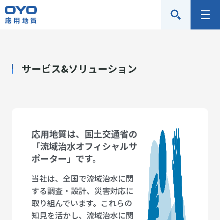
応
メ
用
ニ
地
ュ
質
ー
サービス&ソリューション
株
式
会
社
応用地質は、国土交通省の
「流域治水オフィシャルサ
ポーター」です。
当社は、全国で流域治水に関
する調査・設計、災害対応に
取り組んでいます。これらの
知見を活かし、流域治水に関