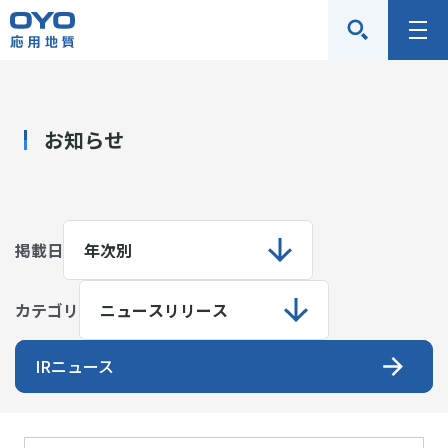
応
メ
用
ニ
地
ュ
質
ー
お知らせ
株
式
会
社
掲載日
カテゴリ
IRニュース