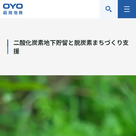
応
メ
用
ニ
地
ュ
質
ー
二酸化炭素地下貯留と脱炭素まちづくり支
株
援
式
会
社