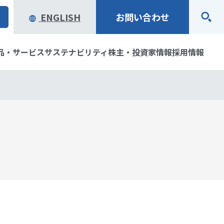
ENGLISH
お問い合わせ
品・サービス
サステナビリティ
株主・投資家情報
採用情報
念・経営ビジョン
ステム製品
アリティ
ブラリ
企業行動規範
オープンイノベーションで
製品・サービスお問い合わ
環境
株主・株式情報
社会のサステナビリティ実
せ
質の歩み
資家の皆様へ
役員一覧
IRカレンダー
現をめざす当社の取り組み
ータ
社会貢献活動
一覧
トマップ
表彰・受賞歴
免責事項
り組み
研究開発
応用地質の仕事と
パートナー・サポーター活
動