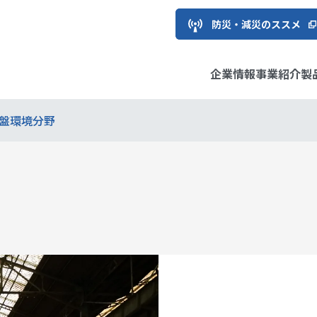
防災・減災のススメ
企業情報
事業紹介
製
盤環境分野
用地質
フラ
ソリューション
え方と推進体制
トップメッセージ
環境・エネルギー
情報サービス製品
サステナビリティ推進委員
株主・投資家の皆様へ
経営理
国際
計測シ
マテリ
IRライ
長メッセージ
情報
会社概要
経営方針
応用地
個人投
ガバナンス
ESGデ
ご質問
グループ企業
IRお問い合わせ
事業所
IRサイ
ブ等への参画
関情報
中期経営計画
DXの取
企業認定情報
解説！
は？