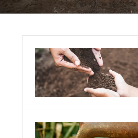
出
スム
を提
環
有
近年