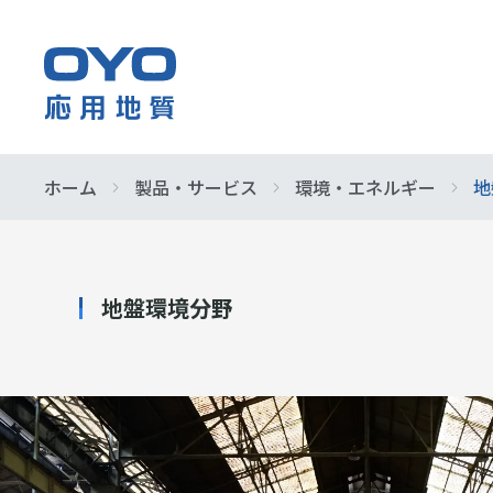
応
用
地
質
ホーム
製品・サービス
環境・エネルギー
地
企業情報
事業紹介
製品・サービス
サステナビリティ
株主・投資家情報
早わかり応
防災・イン
サービス&
基本的な考
IR ニュース
株
各種方針
業績・財務
式
社会
会
地盤環境分野
組織図
IRよくある
イニシアチ
社
指定調査機
展示会情報