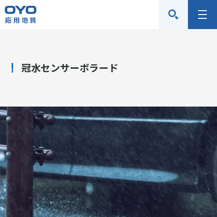
応
メ
用
ニ
地
ュ
質
ー
冠水センサーボラード
株
式
会
社