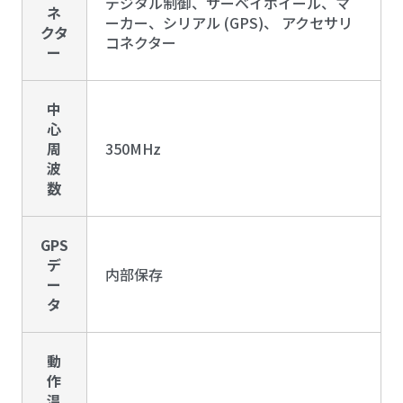
デジタル制御、サーベイホイール、マ
ネ
ーカー、シリアル (GPS)、 アクセサリ
クタ
コネクター
ー
中
心
周
350MHz
波
数
GPS
デ
内部保存
ー
タ
動
作
温