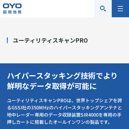
応
メ
用
ニ
地
ュ
質
ー
ユーティリティスキャンPRO
株
式
会
社
ハイパースタッキング技術でより
鮮明なデータ取得が可能に
ユーティリティスキャンPROは、世界トップシェアを誇
るGSSI社の350MHzのハイパースタッキングアンテナと
地中レーダー専用のデータ収録装置SIR4000を専用の手
押しカートに搭載したオールインワンの製品です。