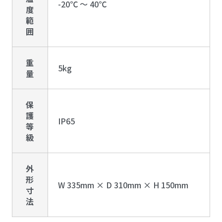
-20℃ ～ 40℃
度
範
囲
重
5kg
量
保
護
IP65
等
級
外
形
W 335mm × D 310mm × H 150mm
寸
法