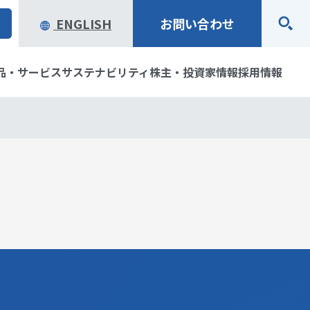
ENGLISH
お問い合わせ
品・サービス
サステナビリティ
株主・投資家情報
採用情報
念・経営ビジョン
ステム製品
アリティ
ブラリ
企業行動規範
オープンイノベーションで
製品・サービスお問い合わ
環境
株主・株式情報
社会のサステナビリティ実
せ
質の歩み
資家の皆様へ
役員一覧
IRカレンダー
現をめざす当社の取り組み
ータ
社会貢献活動
一覧
トマップ
表彰・受賞歴
免責事項
り組み
研究開発
応用地質の仕事と
パートナー・サポーター活
動