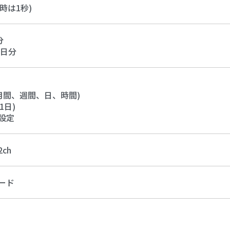
時は1秒)
分
6日分
月間、週間、日、時間)
1日)
設定
ch
ード