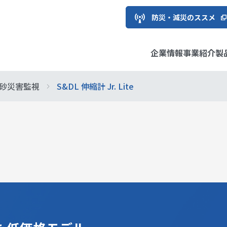
防災・減災のススメ
企業情報
事業紹介
製
砂災害監視
S&DL 伸縮計 Jr. Lite
用地質
フラ
ソリューション
え方と推進体制
トップメッセージ
環境・エネルギー
情報サービス製品
サステナビリティ推進委員
株主・投資家の皆様へ
経営理
国際
計測シ
マテリ
IRライ
長メッセージ
情報
会社概要
経営方針
応用地
個人投
ガバナンス
ESGデ
ご質問
グループ企業
IRお問い合わせ
事業所
IRサイ
ブ等への参画
関情報
中期経営計画
DXの取
企業認定情報
解説！
は？