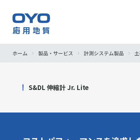
応
用
地
質
ホーム
製品・サービス
計測システム製品
土
企業情報
事業紹介
製品・サービス
サステナビリティ
株主・投資家情報
早わかり応
防災・イン
サービス&
基本的な考
IR ニュース
株
各種方針
業績・財務
式
社会
会
S&DL 伸縮計 Jr. Lite
組織図
IRよくある
イニシアチ
社
指定調査機
展示会情報