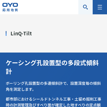
応
メ
用
ニ
地
ュ
質
ー
LinQ-Tilt
株
式
会
社
ケーシング孔設置型の多段式傾斜
計
ボーリング孔設置型の多連傾斜計で、設置深度毎の傾斜
角を測定します。
都市部におけるシールドトンネル工事・土留め掘削工事
時の計測管理及びすべり面が確定した地すべりの定点観