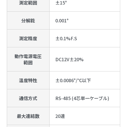
測定範囲
±15°
分解能
0.001°
測定精度
±0.1%F.S
動作電源電圧
DC12V±20%
範囲
温度特性
±0.0086°/℃以下
通信方式
RS-485 (4芯単一ケーブル)
最大連結数
20連