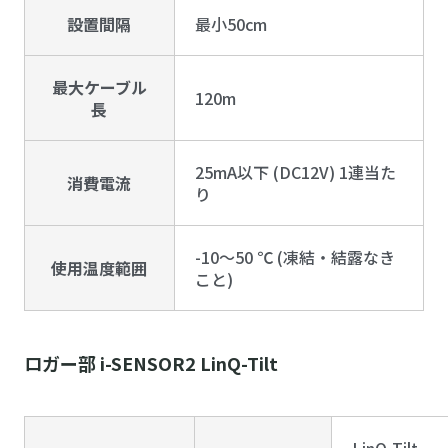
設置間隔
最小50cm
最大ケーブル
120m
長
25mA以下 (DC12V) 1連当た
消費電流
り
-10～50 ℃ (凍結・結露なき
使用温度範囲
こと)
ロガー部 i-SENSOR2 LinQ-Tilt
LinQ-Tilt