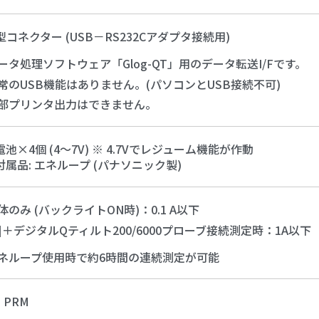
B型コネクター (USB－RS232Cアダプタ接続用)
ータ処理ソフトウェア「Glog-QT」用のデータ転送I/Fです。
常のUSB機能はありません。(パソコンとUSB接続不可)
部プリンタ出力はできません。
池×4個 (4～7V) ※ 4.7Vでレジューム機能が作動
属品: エネループ (パナソニック製)
体のみ (バックライトON時)：0.1 A以下
1]＋デジタルQティルト200/6000プローブ接続測定時：1A以下
エネループ使用時で約6時間の連続測定が可能
、PRM