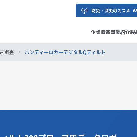
防災・減災のススメ
企業情報
事業紹介
製
質調査
ハンディーロガーデジタルQティルト
用地質
フラ
ソリューション
え方と推進体制
トップメッセージ
環境・エネルギー
情報サービス製品
サステナビリティ推進委員
株主・投資家の皆様へ
経営理
国際
計測シ
マテリ
IRライ
長メッセージ
情報
会社概要
経営方針
応用地
個人投
ガバナンス
ESGデ
ご質問
グループ企業
IRお問い合わせ
事業所
IRサイ
ブ等への参画
関情報
中期経営計画
DXの取
企業認定情報
解説！
は？