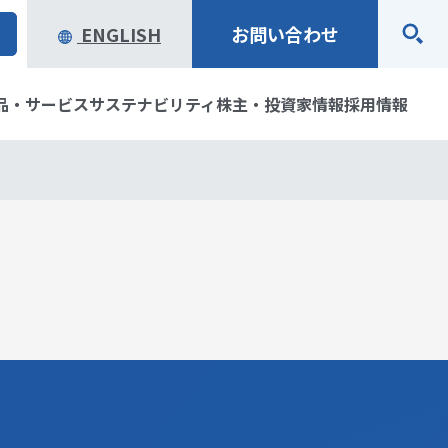
ENGLISH
お問い合わせ
品・サービス
サステナビリティ
株主・投資家情報
採用情報
念・経営ビジョン
ステム製品
アリティ
ブラリ
企業行動規範
オープンイノベーションで
製品・サービスお問い合わ
環境
株主・株式情報
社会のサステナビリティ実
せ
質の歩み
資家の皆様へ
役員一覧
IRカレンダー
現をめざす当社の取り組み
ータ
社会貢献活動
一覧
トマップ
表彰・受賞歴
免責事項
り組み
研究開発
応用地質の仕事と
パートナー・サポーター活
動