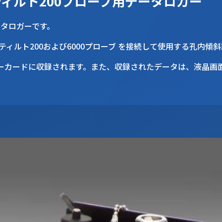
ィルト200プローブ用データロガー
ータロガーです。
ティルト200および6000プローブ を接続して使用する孔内傾