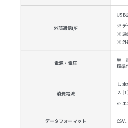
US
デ
外部通信I/F
通
外
単一電
電源・電圧
標準付
本
[
消費電流
※ 
データフォーマット
CSV