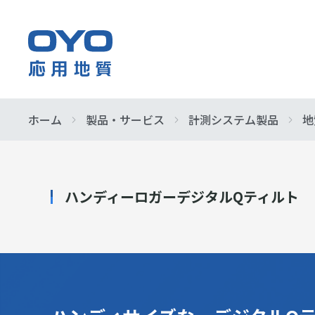
応
用
地
質
ホーム
製品・サービス
計測システム製品
地
企業情報
事業紹介
製品・サービス
サステナビリティ
株主・投資家情報
早わかり応
防災・イン
サービス&
基本的な考
IR ニュース
株
各種方針
業績・財務
式
社会
会
ハンディーロガーデジタルQティルト
組織図
IRよくある
イニシアチ
社
指定調査機
展示会情報