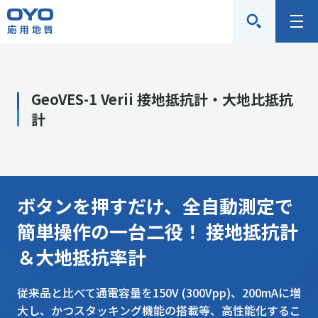
応
メ
用
ニ
地
ュ
質
ー
GeoVES-1 Verii 接地抵抗計・大地比抵抗
株
計
式
会
社
ボタンを押すだけ、全自動測定で
簡単操作の一台二役！ 接地抵抗計
＆大地抵抗率計
従来品と比べて通電容量を150V (300Vpp)、200mAに増
大し、かつスタッキング機能の搭載等、高性能化するこ