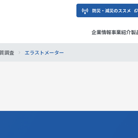
防災・減災のススメ
企業情報
事業紹介
製
質調査
エラストメーター
用地質
フラ
ソリューション
え方と推進体制
トップメッセージ
環境・エネルギー
情報サービス製品
サステナビリティ推進委員
株主・投資家の皆様へ
経営理
国際
計測シ
マテリ
IRライ
長メッセージ
情報
会社概要
経営方針
応用地
個人投
ガバナンス
ESGデ
ご質問
グループ企業
IRお問い合わせ
事業所
IRサイ
ブ等への参画
関情報
中期経営計画
DXの取
企業認定情報
解説！
は？