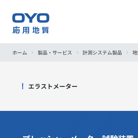
応
用
地
質
ホーム
製品・サービス
計測システム製品
地
企業情報
事業紹介
製品・サービス
サステナビリティ
株主・投資家情報
早わかり応
防災・イン
サービス&
基本的な考
IR ニュース
株
各種方針
業績・財務
式
社会
会
エラストメーター
組織図
IRよくある
イニシアチ
社
指定調査機
展示会情報