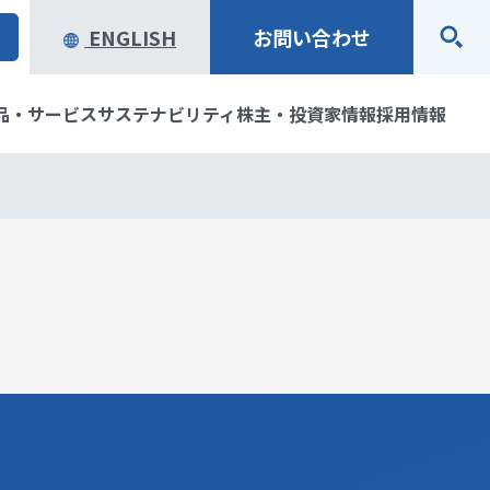
ENGLISH
お問い合わせ
品・サービス
サステナビリティ
株主・投資家情報
採用情報
念・経営ビジョン
ステム製品
アリティ
ブラリ
企業行動規範
オープンイノベーションで
製品・サービスお問い合わ
環境
株主・株式情報
社会のサステナビリティ実
せ
質の歩み
資家の皆様へ
役員一覧
IRカレンダー
現をめざす当社の取り組み
ータ
社会貢献活動
一覧
トマップ
表彰・受賞歴
免責事項
り組み
研究開発
応用地質の仕事と
パートナー・サポーター活
動