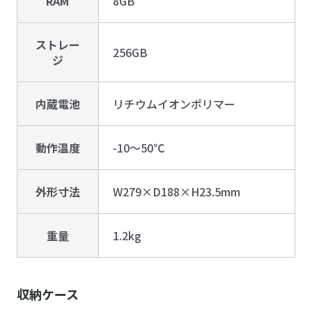
RAM
8GB
ストレー
256GB
ジ
内蔵電池
リチウムイオンポリマー
動作温度
-10～50℃
外形寸法
W279×D188×H23.5mm
重量
1.2kg
収納ケース