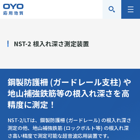
応
メ
用
ニ
地
ュ
質
ー
NST-2 根入れ深さ測定装置
株
式
会
社
鋼製防護柵 (ガードレール支柱) や
地山補強鉄筋等の根入れ深さを高
精度に測定！
NST-2/LTは、鋼製防護柵 (ガードレール) の根入れ深さ
測定の他、地山補強鉄筋 (ロックボルト等) の根入れ深
さ高い精度で測定可能な超音波応用装置です。