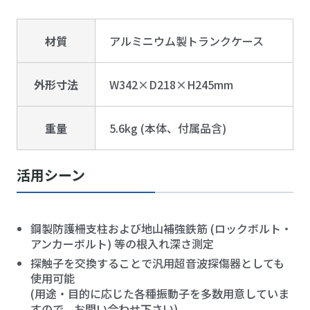
材質
アルミニウム製トランクケース
外形寸法
W342×D218×H245mm
重量
5.6kg (本体、付属品含)
活用シーン
鋼製防護柵支柱および地山補強鉄筋 (ロックボルト・
アンカーボルト) 等の根入れ深さ測定
探触子を交換することで汎用超音波探傷器としても
使用可能
(用途・目的に応じた各種振動子を多数用意していま
すので、お問い合わせ下さい)