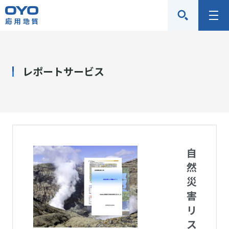
応
メ
用
ニ
地
ュ
質
ー
レポートサービス
株
式
会
社
自
然
災
害
リ
ス