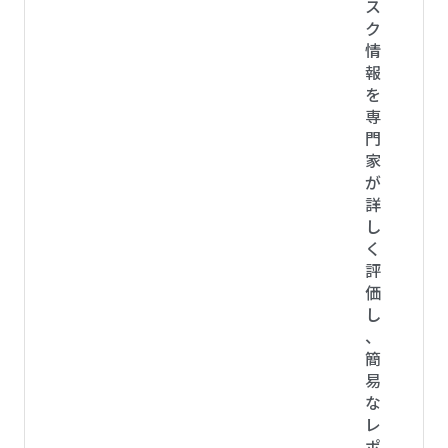
ス
ク
情
報
を
専
門
家
が
詳
し
く
評
価
し
、
簡
易
な
レ
ポ