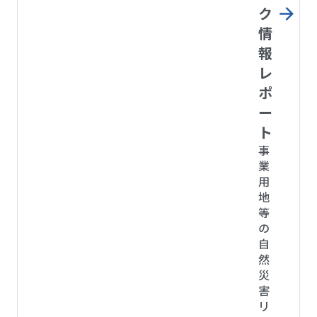
ク
情
報
レ
ポ
ー
ト
事
業
用
地
等
の
自
然
災
害
リ