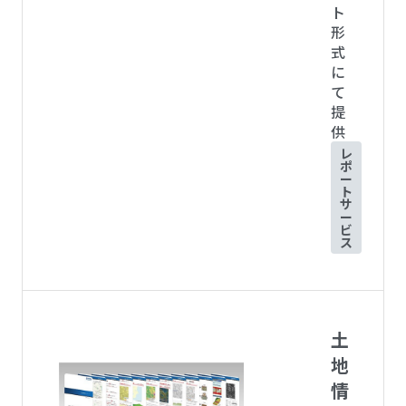
ト
形
式
に
て
提
供
レ
ポ
ー
ト
サ
ー
ビ
ス
土
地
情