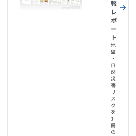
報
レ
ポ
ー
ト
地
盤
・
自
然
災
害
リ
ス
ク
を
1
冊
の