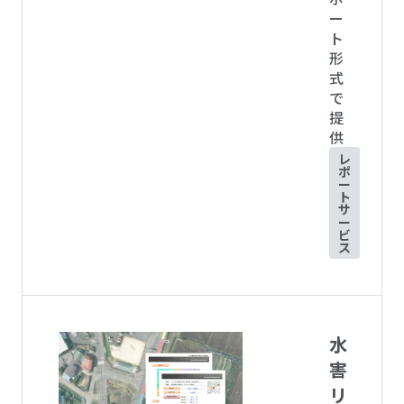
ー
ト
形
式
で
提
供
レ
ポ
ー
ト
サ
ー
ビ
ス
水
害
リ