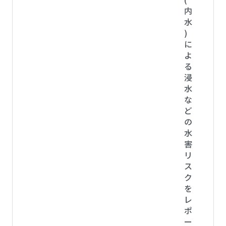
内
水
)
に
よ
る
浸
水
な
ど
の
水
害
リ
ス
ク
を
レ
ポ
ー