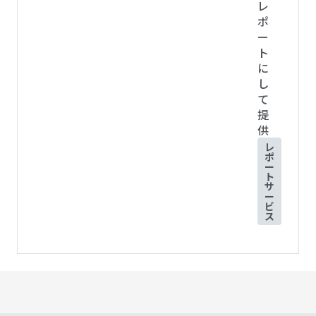
レ
ポ
ー
ト
に
し
て
提
供
レ
ポ
ー
ト
サ
ー
ビ
ス