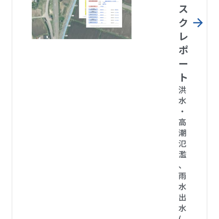
ス
ク
レ
ポ
ー
ト
洪
水
・
高
潮
氾
濫
、
雨
水
出
水
(