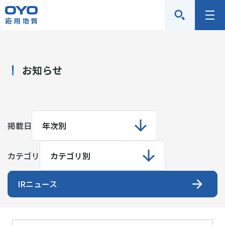
応
メ
用
ニ
地
ュ
質
ー
お知らせ
株
式
会
社
掲載日
カテゴリ
IRニュース