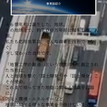
事業部紹介
４６億年前に誕生した、地球。
その地球上で、約７００万年前に誕生した、人
類。
私たち応用地質は、そんな両者を技術でつな
ぐ、
少し変わった会社です。
「地質工学の創造」という理念のもと創立され
た当社は、
人と地球を繋ぐ「国土開発」や「国土保全」こ
そが使命。
これまで培ってきた地盤に関する知識を武器
に、
防災・環境・エネルギーなど
地球に関する様々な事業を手掛けています。