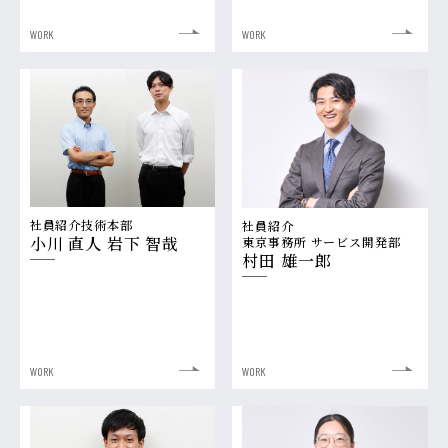
WORK
WORK
社員紹介
技術本部
社員紹介
小川 直人 岩下 智哉
東京事務所 サービス開発部
村田 雄一郎
WORK
WORK