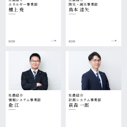
エネルギー事業部
防災・減災事業部
檀上 尭
鳥本 達矢
WORK
WORK
社員紹介
社員紹介
情報システム事業部
計測システム事業部
兪 江
萩森 一郎