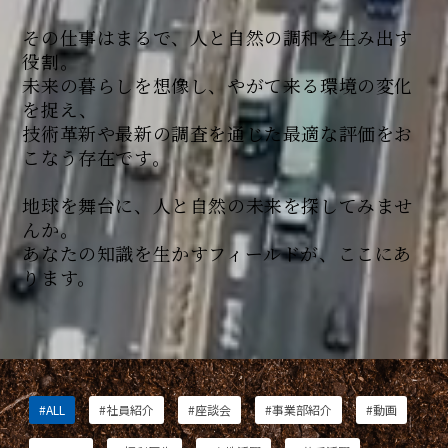
その仕事はまるで、人と自然の調和を生み出す
役割。
未来の暮らしを想像し、やがて来る環境の変化
を捉え、
技術革新や最新の調査を通じた最適な評価をお
こなう存在です。
地球を舞台に、人と自然の未来を探してみませ
んか。
あなたの知識を生かすフィールドが、ここにあ
ります。
#ALL
#社員紹介
#座談会
#事業部紹介
#動画