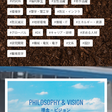
#VISION
#福利厚生
#女性活躍
#若手活躍
#環境学
#理学・理工学
#防災・インフラ
#防災減災
#地球環境
#情報・IT
#エネルギー・資源
#グローバル
#DX
#キャリア・研修
#求める人材
#研究開発
#機械・電気・電子
#文系
#設計
#職場見学
PHILOSOPHY & VISION
理念・ビジョン