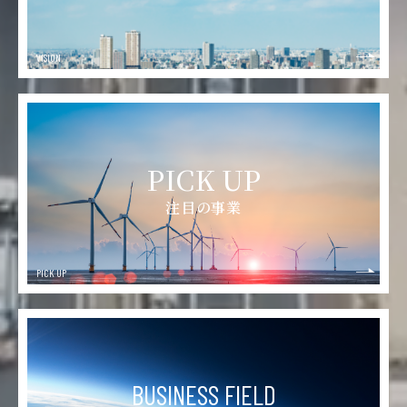
VISION
PICK UP
注目の事業
PICK UP
BUSINESS FIELD