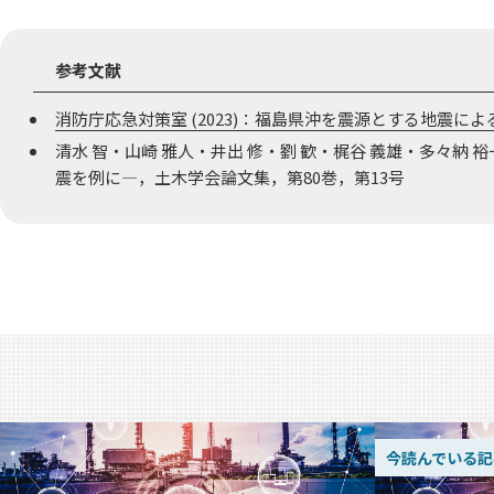
参考文献
消防庁応急対策室 (2023)：福島県沖を震源とする地震によ
清水 智・山崎 雅人・井出 修・劉 歓・梶谷 義雄・多々納 裕
震を例に―，土木学会論文集，第80巻，第13号