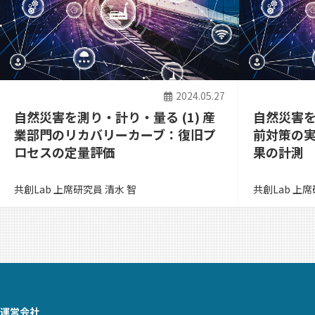
2024.05.27
自然災害を測り・計り・量る (1) 産
自然災害を
業部門のリカバリーカーブ：復旧プ
前対策の
ロセスの定量評価
果の計測
共創Lab 上席研究員 清水 智
共創Lab 上席
運営会社