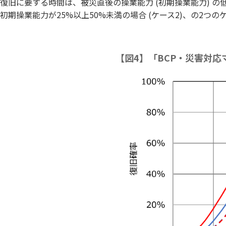
復旧に要する時間は、被災直後の操業能力 (初期操業能力) の低
初期操業能力が25%以上50%未満の場合 (ケース2)、の2
【図4】「BCP・災害対